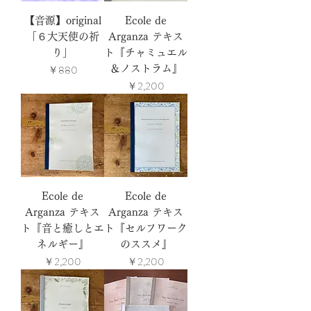
【音源】original
Ecole de
「６大天使の祈
Arganza テキス
り」
ト『チャミュエル
価格
￥880
＆ノストラム』
価格
￥2,200
Ecole de
Ecole de
Arganza テキス
Arganza テキス
ト『音と癒しとエ
ト『セルフワーク
ネルギー』
のススメ』
価格
価格
￥2,200
￥2,200