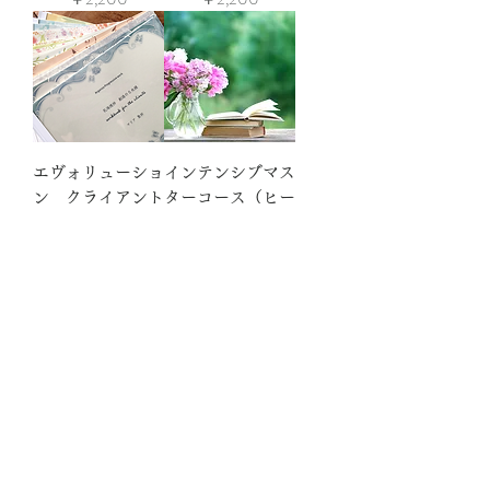
エヴォリューショ
インテンシブマス
ン クライアント
ターコース（ヒー
ワークブック
ラーズカレッジ）
価格
￥2,200
テキストSet
価格
￥40,700
【音源】original
「メタトロンの祈