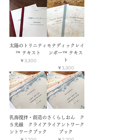
太陽のトリニティ
モナディックレイ
™︎ テキスト
ンボー™︎ テキス
価格
￥3,300
ト
価格
￥3,300
乳海撹拌・創造の
さくらしおん ク
５光線 クライア
ライアントワーク
ントワークブック
ブック
価格
価格
￥2,200
￥2,200