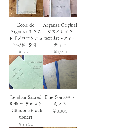
Ecole de
Arganza Original
Arganza テキス
ウスイレイキ
ト『プロテクショ
text 1st〜ティー
ン専科1＆2』
チャー
価格
価格
￥5,500
￥1,650
Lemlian Sacred
Blue Soma™︎ テ
Reiki™︎ テキスト
キスト
価格
￥3,300
（Student/Practi
tioner)
価格
￥3,300