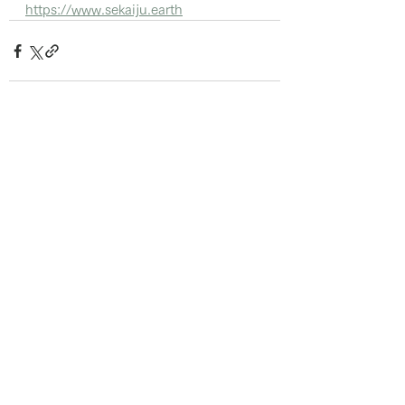
https://www.sekaiju.earth
世界樹
Sekaiju Online
About
news by Office
特定商取引法に基づ
info by Arganza
く表記
​Mail
東京都八王子市横山町5-14
​Office Earthkeeper