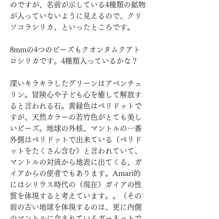
のですが、名前が示している4種類の鉱物
が入っていないように見えるので、クリ
ソコラシリカ、といったところです。
8mmの4つのビーズもクオンタムクアト
ロシリカです。4種類入っているかな？
深いキラキラしたグリーンはアベンチュ
リン。冒険心や子ども心を癒して解放す
ると言われる石。黄緑色はペリドットで
すが、天然カラーの若竹色がとても美し
いビーズ。地球の外核、マントルの一番
外側はペリドットで出来ている（ペリド
ットをたくさん含む）と言われていて、
マントルの対流から地表に出てくる、ガ
イアからの使者でもあります。Amari的
にはシリウス時代の（現在）ガイアの性
質を体現すると考えています。。（その
前の古い地球を体現するのは、更に内側
のマントルに含まれているガーネットで