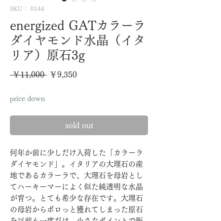
SKU： 0144
energized GATカラーラ
ダイヤモンド水晶（イタ
リア）原石3g
通
セ
 ￥11,000 
￥9,350
常
ー
price down
価
ル
格
価
sold out
格
何年か前に少しだけ入荷した「カラーラ
ダイヤモンド」。イタリアの大理石の産
地であるカラーラで、大理石を母岩とし
てハーキーマーによく似た純透明な水晶
が育つ。とても希少な存在です。大理石
の母岩からポロっと獲れてしまった原石
を以前も一度だけ、小さなポイントで販