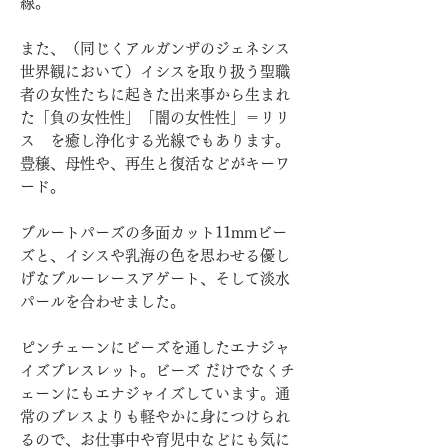
線。
また、（同じくアルガンザのジェネシス
世界観において）イシスを取り扱う聖職
者の女性たちに起きた出来事から生まれ
た「負の女性性」「闇の女性性」＝リリ
ス を癒し浄化する光線でもあります。
豊穣、母性や、再生と復活などがキーワ
ード。
ブルートパーズの多面カット11mmビー
ズと、イシスや乳海の色を思わせる優し
げなブルーレースアゲート、そして淡水
パールを合わせました。
ピンチェーンにビーズを通したエナジャ
イズブレスレット。ビーズ だけでなくチ
ェーンにもエナジャイズしています。通
常のブレスよりも軽やかに身につけられ
るので、お仕事中や育児中などにも気に