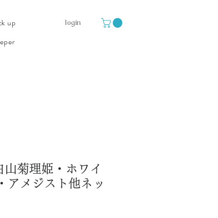
ck up
login
eper
ed 白山菊理姫・ホワイ
・アメジスト他ネッ