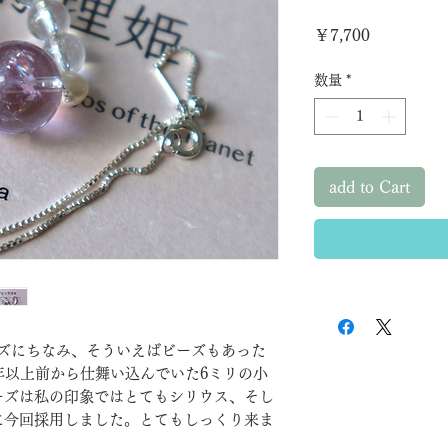
価
￥7,700
格
数量
*
add to Cart
ーズにちなみ、そういえばビーズもあった
年以上前から仕舞い込んでいた6ミリの小
ーズは私の印象ではとてもシリウス、そし
に今回採用しました。とてもしっくり来ま