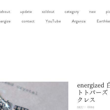
about
update
soldout
category
new
pi
ergize
contact
YouTube
Arganza
Earthke
energiz
トトパーズ
クレス
SKU： 0084