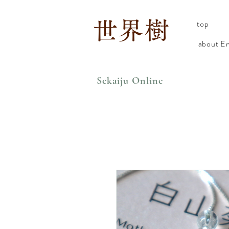
世界樹
top
about En
Sekaiju Online