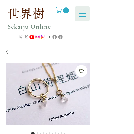
世界樹
Sekaiju Online