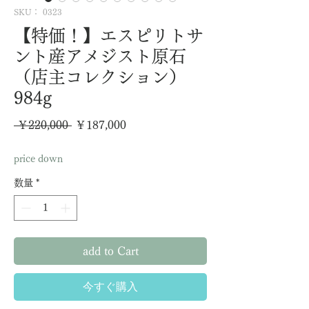
SKU： 0323
【特価！】エスピリトサ
ント産アメジスト原石
（店主コレクション）
984g
通
セ
 ￥220,000 
￥187,000
常
ー
price down
価
ル
数量
*
格
価
格
add to Cart
今すぐ購入