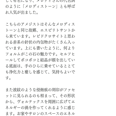
して有名になり、メロディさんの代名詞
のように「メロディストーン」とも呼ば
れ人気が出ました。
こちらのアメジストはそんなメロディス
トーンと同じ故郷、エスピリトサントか
ら来ています。レピドクロサイトと思わ
れる赤系の針状の内包物がたくさん入っ
ています。上にも書いたように、何より
フォルムがこの石の魅力です。セルフヒ
ールしてポコポコと結晶が顔を出してい
る底面は、手のひらに乗せているととて
も浄化力と癒しを感じて、気持ちよいで
す。
また波紋のような侵蝕痕の刻印がファセ
ットに見られるのも相まって、その形状
から、ヴォルテックスを周囲に広げてエ
ネルギーの渦を作ってくれるように感じ
ます。お家やサロンのスペースのエネル