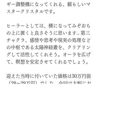
ギー調整機になってくれる、頼もしいマ
スタークリスタルです。
ヒーラーとしては、横になってみぞおち
の上に置くと良さそうに思います.. 第三
チャクラ、感情や思考や現実の処理など
の中枢である太陽神経叢を、クリアリン
グして活性してくれそう。オーラを広げ
て、瞑想を安定させてくれるでしょう。
迎えた当時に付いていた価格は30万円弱
（28〜29万円）でした。今回は大幅にお
値下げ、更にコレクションアイテム
15％OFF適用で、お安くなっています。
現在はもう採れない石だと聞いていま
す。気になる方はぜひご検討ください。
インスタグラムに動画も載せていますの
で、見てみてください。