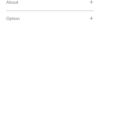
About
エナジャイズクリスタルについて
Option
エナジャイズ追加サービスについて
世界樹
Sekaiju Online
About
news by Office
特定商取引法に基づ
info by Arganza
く表記
​Mail