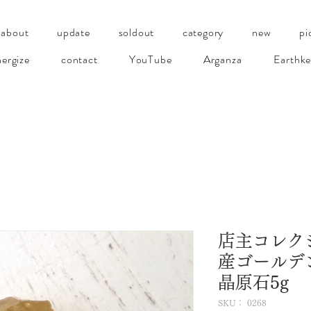
about
update
soldout
category
new
pi
ergize
contact
YouTube
Arganza
Earthke
店主コレク
産ゴールデ
晶原石5g
SKU： 0268