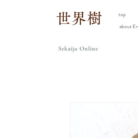
世界樹
top
about En
Sekaiju Online