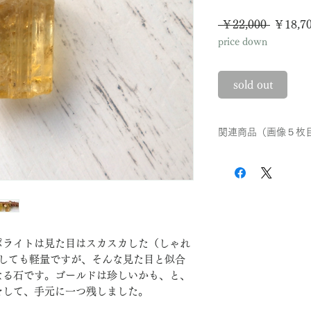
通
 ￥22,000 
￥18,7
price down
常
価
sold out
格
関連商品（画像５枚
ヘリオドール原石（
ポライトは見た目はスカスカした（しゃれ
にしても軽量ですが、そんな見た目と似合
なる石です。ゴールドは珍しいかも、と、
をして、手元に一つ残しました。