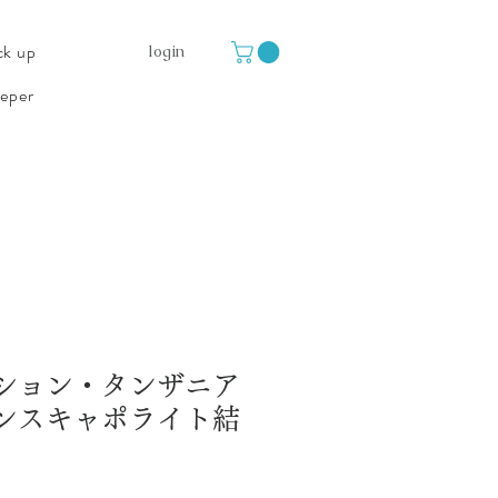
ck up
login
eper
ション・タンザニア
ンスキャポライト結