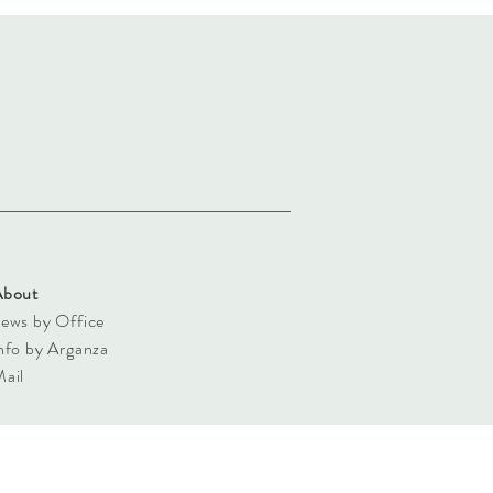
About
ews by Office
nfo by Arganza
Mail