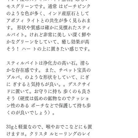
モスグリーンです。通常 はピーチピンク
のような色が多く、インド産原石として
アポフィ ライトとの共生が多く見られま
す。 形状や質感は確かに見慣れたスティ
ルバイト。けれど非常に美し い深く鮮や
かなグリーンをしていて、癒し効果が高
そう！ ハー トの上に置きたい感じです。
スティルバイトは浄化力の高い石。清ら
かな存在感です。 また、チベット宝具の
プルパ、のような形状をしていて、にぎ
に ぎすると気持ちが良い。。デスクサイ
ドに置いて。お守りに持ち 歩くのも良さ
そう（硬度は低めの鉱物なのでクッショ
ン性のある ポーチなどで保護して持ち歩
くのが良いでしょう）。
31gと軽量なので、喉やおでこなどにも置
けますヨ。クリスタ ルヒーリングのレイ