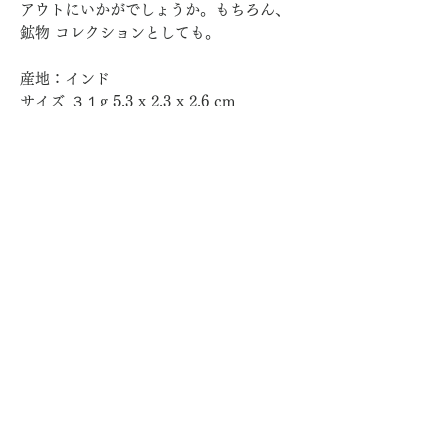
アウトにいかがでしょうか。もちろん、
鉱物 コレクションとしても。
産地：インド
サイズ ３１g 5.3 x 2.3 x 2.6 cm
世界樹
Sekaiju Online
About
news by Office
特定商取引法に基づ