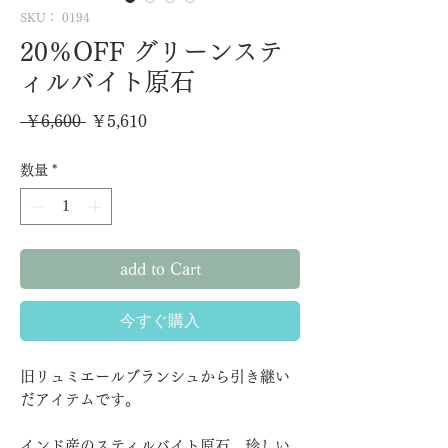
SKU： 0194
20％OFF グリーンステ
ィルバイト原石
通
セ
 ￥6,600 
￥5,610
常
ー
数量
*
価
ル
格
価
格
add to Cart
今すぐ購入
旧リュミエールブランシュから引き継い
だアイテムです。
インド産のスティルバイト原石。珍しい