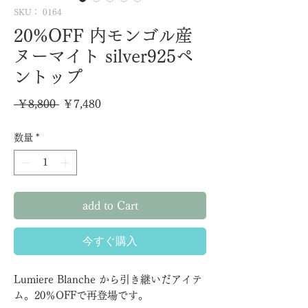
SKU： 0164
20%OFF 内モンゴル産
ヌーマイト silver925ペ
ントップ
通
セ
 ￥8,800 
￥7,480
常
ー
数量
*
価
ル
格
価
格
add to Cart
今すぐ購入
Lumiere Blanche から引き継いだアイテ
ム。20％OFFで再登場です。