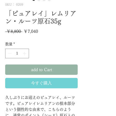
SKU： 0209
「ピュアレイ」レムリア
ン・ルーツ原石35g
通
セ
 ￥8,800 
￥7,040
常
ー
数量
*
価
ル
格
価
格
add to Cart
今すぐ購入
久しぶりにお迎えのピュアレイ、ルーツ
です。ピュアレイレムリアンの根本部分
という個性的な由来で、こちらのよう
に、通常のポイント（シード）原石との