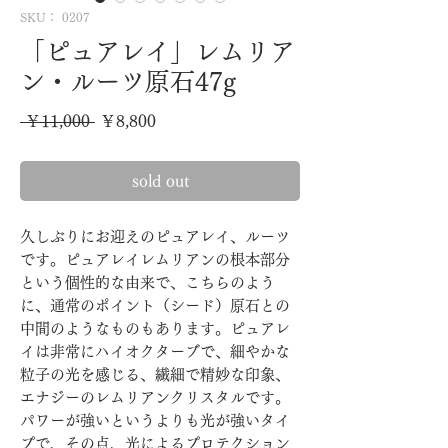
SKU： 0207
「ピュアレイ」レムリア
ン・ルーツ原石47g
通
セ
 ￥11,000 
￥8,800
常
ー
sold out
価
ル
格
価
久しぶりにお迎えのピュアレイ、ルーツ
格
です。ピュアレイレムリアンの根本部分
という個性的な由来で、こちらのよう
に、通常のポイント（シード）原石との
中間のようなものもあります。ピュアレ
イは非常にハイオクターブで、細やかな
粒子の光を感じる、繊細で精妙な印象、
エナジーのレムリアンクリスタルです。
パワーが強いというよりも光が強いタイ
プで、その点、光によるプロテクション