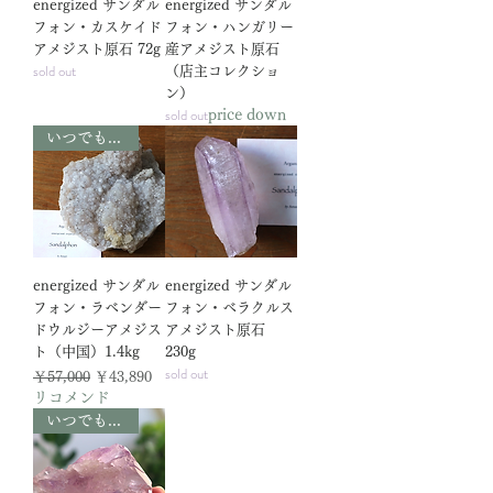
energized サンダル
energized サンダル
フォン・カスケイド
フォン・ハンガリー
アメジスト原石 72g
産アメジスト原石
sold out
（店主コレクショ
ン）
sold out
price down
いつでも23%OFF!
energized サンダル
energized サンダル
フォン・ラベンダー
フォン・ベラクルス
ドウルジーアメジス
アメジスト原石
ト（中国）1.4kg
230g
sold out
通常価格
セール価格
￥57,000
￥43,890
リコメンド
いつでも23%OFF!