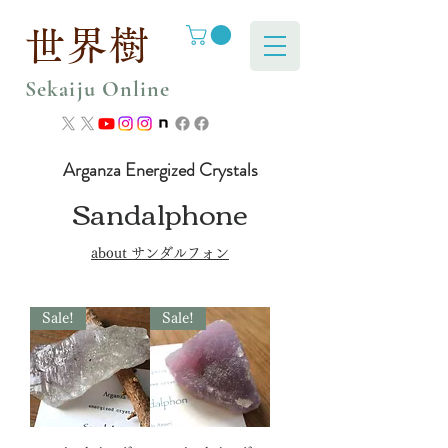
世界樹
Sekaiju Online
Arganza Energized Crystals
Sandalphone
​about サンダルフォン
Sale!
Sale!