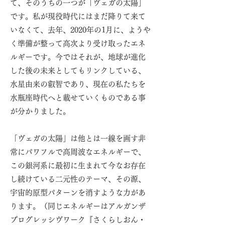
て、そのうちの一つが「ヴェガの太陽」
です。私が現役時代にはまだ降りて来て
いなくて、去年、2020年の1月に、ようや
く準備が整って高次より受け取ったエネ
ルギーです。今ではそれが、地球が進化
した後の未来としてもリンクしている、
水星由来の叡智であり、現在の私たちを
水瓶座時代へと載せていくものである事
が分かりました。
「ヴェガの太陽」は他とは一線を画す非
常にパワフルで高周波なエネルギーで、
この銀河系に最初に生まれて今なお存在
し続けている二元性のテーマ、その源、
宇宙的原型パターンを消すような力があ
ります。（同じエネルギーはアルガンザ
プログレッシヴワーク『さくらしおん・