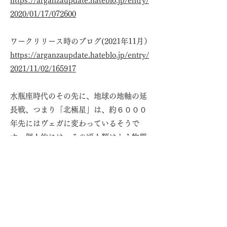
https://arganzaupdate.hateblo.jp/entry/
2020/01/17/072600
ワークリリース時のブログ(2021年11月）
https://arganzaupdate.hateblo.jp/entry/
2021/11/02/165917
水瓶座時代のその先に、地球の地軸の延
長戦、つまり「北極星」は、約６０００
年先にはヴェガに変わっているそうで
す。個人的には、その頃人類はもう物質
人間ではなくなり、水星へと魂の学び場
が移るのかもしれない・・と思ったりし
ています。二元性を超えるのが、なぜヴ
ェガなのか？は、とても重要な部分です
が、伝授テキストに正式に長い文章を書
かせてもらいました。プラクティショナ