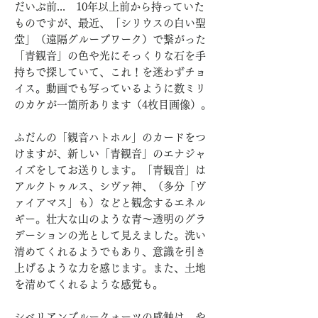
だいぶ前... 10年以上前から持っていた
ものですが、最近、「シリウスの白い聖
堂」（遠隔グループワーク）で繋がった
「青観音」の色や光にそっくりな石を手
持ちで探していて、これ！を迷わずチョ
イス。動画でも写っているように数ミリ
のカケが一箇所あります（4枚目画像）。
ふだんの「観音ハトホル」のカードをつ
けますが、新しい「青観音」のエナジャ
イズをしてお送りします。「青観音」は
アルクトゥルス、シヴァ神、（多分「ヴ
ァイアマス」も）などと観念するエネル
ギー。壮大な山のような青〜透明のグラ
デーションの光として見えました。洗い
清めてくれるようでもあり、意識を引き
上げるような力を感じます。また、土地
を清めてくれるような感覚も。
シベリアンブルークォーツの感触は、や