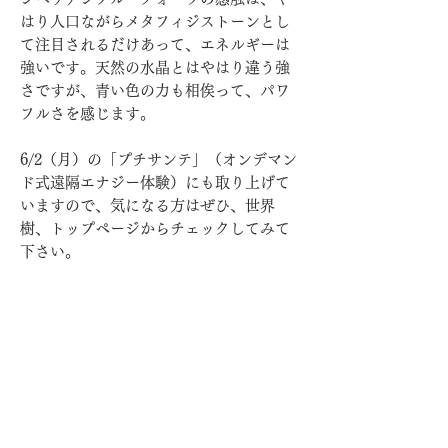
はり人口ながらメタフィジストーンとし
て注目されるだけあって、エネルギーは
強いです。天然の水晶とはやはり違う強
さですが、青い色の力も相俟って、パワ
フルさを感じます。
6/2（月）の「プチサンテ」（オンデマン
ド式遠隔エナジー体験）にも取り上げて
いますので、気になる方はぜひ、世界
樹、トップページからチェックしてみて
下さい。
関連エナジャイズ
観音ハトホル
参考：
シリウスの白い聖堂（Arganza）