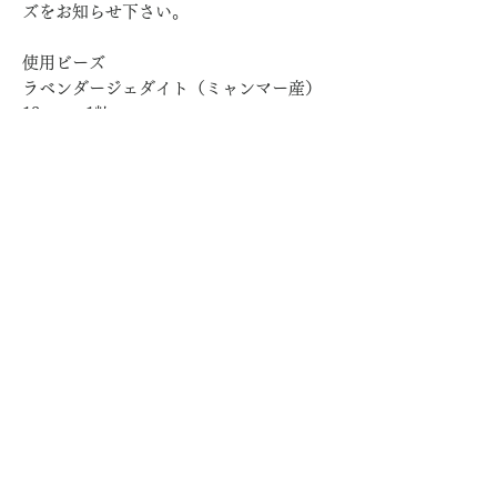
ズをお知らせ下さい。
使用ビーズ
ラベンダージェダイト（ミャンマー産）
13mm 1粒
アクアマリン12mm
ブルートパーズカットビーズ10.5mm
ブルー／シルバーコートクォーツ 6mm
ホランダイトインクォーツ（恐らくマダ
ガスカル）２粒
about
観音ハトホルについて