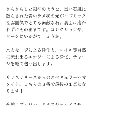
きらきらした銀河のような、黒い石肌に
散らされた青いラメ状の光がコズミック
な雰囲気でとても素敵な石。裏面は磨か
れずにそのままです。コレクションや、
ワークにいかがでしょうか。
水とセージによる浄化と、レイキ等自然
に流れ出るエナジーによる浄化、チャー
ジを経て送り出します。
リリスリリースからのスペキュラーヘマ
タイト、こちらの３番で最後の１点にな
ります！
産地：ブラジル ミナスジェライス州
サイズ：71g 7.3 x 4.8 x 0.6 cm
税込価格：4,400円